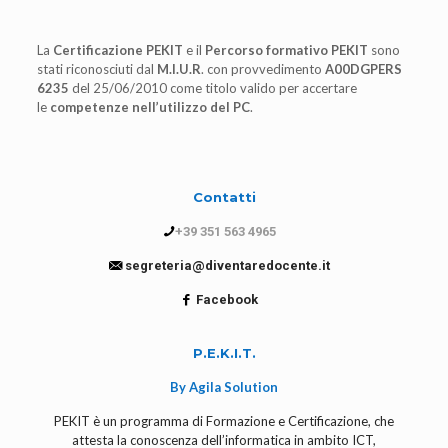
La
Certificazione PEKIT
e il
Percorso formativo PEKIT
sono
stati riconosciuti dal
M.I.U.R
. con provvedimento
A00DGPERS
6235
del 25/06/2010 come titolo valido per accertare
le
competenze nell’utilizzo del PC
.
Contatti
+39 351 563 4965
segreteria@diventaredocente.it
Facebook
P.E.K.I.T.
By Agila Solution
PEKIT è un programma di Formazione e Certificazione, che
attesta la conoscenza dell’informatica in ambito ICT,